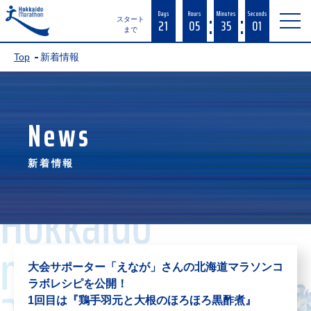
:
:
Days
Hours
Minutes
Seconds
21
05
35
01
スタート
まで
Top
新着情報
News
新着情報
大会サポーター「えなが」さんの北海道マラソンコ
ラボレシピを公開！
1回目は『鶏手羽元と大根のほろほろ黒酢煮』