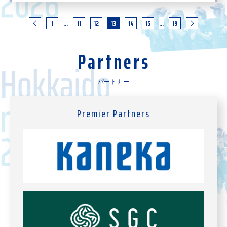
ぞれ意気込みのコメントをいただきました！ ＜折茂武彦
さんからのコメント＞ こんにちは、レバンガ北海道の折
1
…
11
12
13
14
15
…
19
茂武彦です。 今年もゲストランナーとして北海道マラソ
ンに挑戦させていただくことになり
Partners
パートナー
Premier Partners