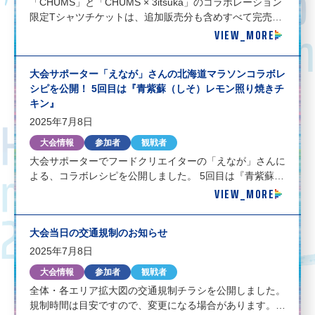
「CHUMS」と「CHUMS × 3itsuka」のコラボレーション
限定Tシャツチケットは、追加販売分も含めすべて完売し
VIEW_MORE
ました！ サッポロファクトリーで9月28日まで開催中の北
海道マラソン2025「POP UP STORE」では販売中です。
https://hokkaido-marathon.com/pop-up/ また、8月29日
大会サポーター「えなが」さんの北海道マラソンコラボレ
（金）、30日（土）に大通公園で行う北海道マラソン
シピを公開！ 5回目は『青紫蘇（しそ）レモン照り焼きチ
2025 EXP
キン』
2025年7月8日
大会情報
参加者
観戦者
大会サポーターでフードクリエイターの「えなが」さんに
よる、コラボレシピを公開しました。 5回目は『青紫蘇
VIEW_MORE
（しそ）レモン照り焼きチキン』です。「爽やかな味わい
で食欲が低下しがちな今に。たんぱく質をしっかり補給し
たい時にも。」。 コラボレシピの詳細はこちら —-
大会当日の交通規制のお知らせ
☆「北海道マラソン2025 POP UP STORE」、7月5日
（土）オープン！［9月28日まで］ 詳細はこちら
2025年7月8日
大会情報
参加者
観戦者
全体・各エリア拡大図の交通規制チラシを公開しました。
規制時間は目安ですので、変更になる場合があります。