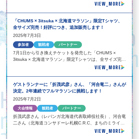
VIEW_MORE
ご迷惑おかけいたしますが、ご理解とご協力のほど、よろ
しくお願いいたします。 詳細はこちら —- ☆旭イノベッ
クスプレゼンツ 北海道マラソン2025「ウイニングラ
「CHUMS × 3itsuka × 北海道マラソン」限定Tシャツ、
ン」、エントリー受け付け中！［7月14日まで］ 詳細はこ
全サイズ完売！好評につき、追加販売します！
ちら ☆「北海道マラソン2025 POP UP STORE」、7月5
日（土）オー
2025年7月3日
参加者
観戦者
パートナー
7月1日から引き換えチケットを発売した「CHUMS ×
3itsuka × 北海道マラソン」限定Tシャツは、全サイズ完売
VIEW_MORE
しました。 好評につき、多くの方にお買い求めいただけ
るよう追加販売します。 この機会をお見逃しなく！ ◆T
シャツ引き換え日・場所 8月29日（金）、30日（土）
ゲストランナーに「折茂武彦」さん、「河合竜二」さんが
「北海道マラソン2025 EXPO」CHUMSブース（大通公
決定。2年連続でフルマラソンに挑戦します！
園） ※7月5日（土）からサッポロファクトリーで開催す
る「北
2025年7月2日
大会情報
観戦者
パートナー
折茂武彦さん（レバンガ北海道代表取締役社長）、河合竜
二さん（北海道コンサドーレ札幌C.R.C、まちのミライ代
VIEW_MORE
表取締役社長）がゲストランナーに決定！ 皆さんと一緒
に走って大会を盛り上げてくれます！完走に向けて、それ