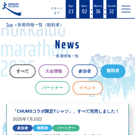
:
:
Days
Hours
Minutes
Seconds
23
02
36
32
スタート
まで
Top
新着情報一覧（観戦者）
News
新着情報一覧
観戦者
すべて
大会情報
参加者
パートナー
イベント
「CHUMSコラボ限定Tシャツ」、すべて完売しました！
2025年7月10日
参加者
観戦者
パートナー