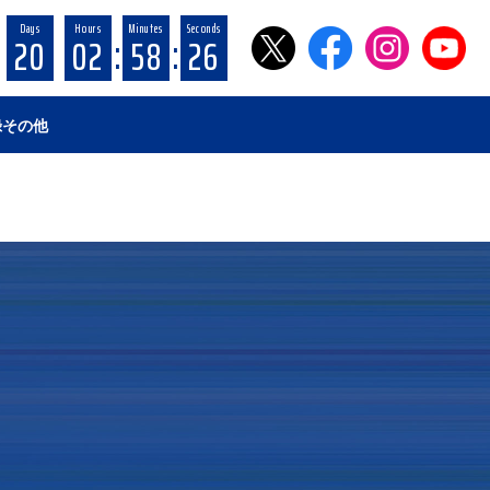
Days
Hours
Minutes
Seconds
:
:
20
02
58
26
録
その他