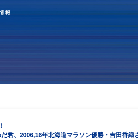
情報
！
こわだ君、2006,16年北海道マラソン優勝・吉田香