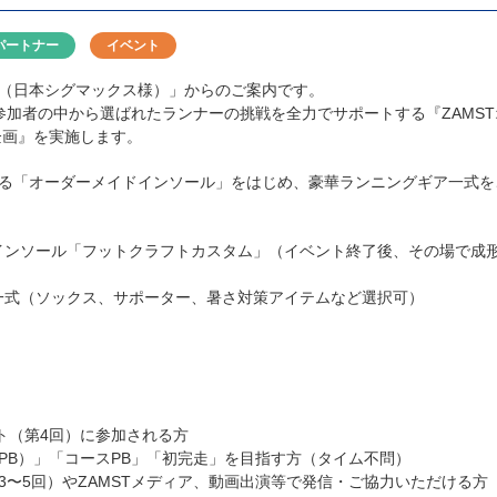
パートナー
イベント
（日本シグマックス様）」からのご案内です。
参加者の中から選ばれたランナーの挑戦を全力でサポートする『ZAMS
企画』を実施します。
る「オーダーメイドインソール」をはじめ、豪華ランニングギア一式を
ドインソール「フットクラフトカスタム」（イベント終了後、その場で成
ア一式（ソックス、サポーター、暑さ対策アイテムなど選択可）
ト（第4回）に参加される方
PB）」「コースPB」「初完走」を目指す方（タイム不問）
3〜5回）やZAMSTメディア、動画出演等で発信・ご協力いただける方