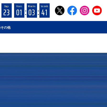
Days
Hours
Minutes
Seconds
:
:
23
01
03
40
録
その他