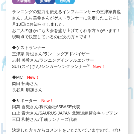
大会情報
参加者
観戦者
ランニングの魅力を伝えるインフルエンサーの三津家貴也
さん、志村美希さんがゲストランナーに決定したことを1
月13日にお知らせしました。
お二人のほかにも大会を盛り上げてくれる方々がいます！
現時点で決定しているのは次の方々です！
◆ゲストランナー
三津家 貴也さん/ランニングアドバイザー
志村 美希さん/ランニングインフルエンサー
®
SUI (スイ)さん/シンガーソングランナー
New！
◆MC
New！
岡田 拓海さん
長谷川 朋加さん
◆サポーター
New！
阿萬 香織さん/株式会社65BASE代表
山上 貴大さん/SAURUS JAPAN 北海道練習会キャプテン
三田 和博さん/千歳ランナーズ代表
決定した方々からコメントをいただいていますので、ぜひ