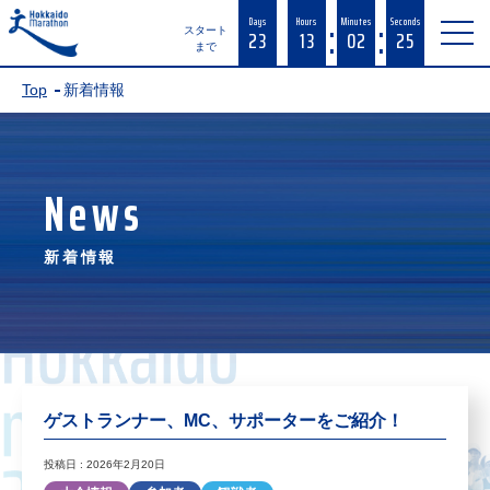
:
:
Days
Hours
Minutes
Seconds
23
13
02
25
スタート
まで
Top
新着情報
News
新着情報
ゲストランナー、MC、サポーターをご紹介！
投稿日 : 2026年2月20日