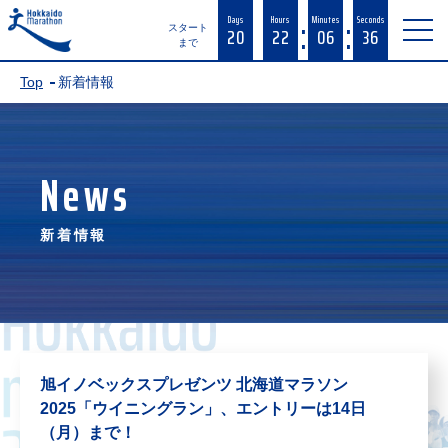
:
:
Days
Hours
Minutes
Seconds
20
22
06
36
スタート
まで
Top
新着情報
News
新着情報
旭イノベックスプレゼンツ 北海道マラソン
2025「ウイニングラン」、エントリーは14日
（月）まで！