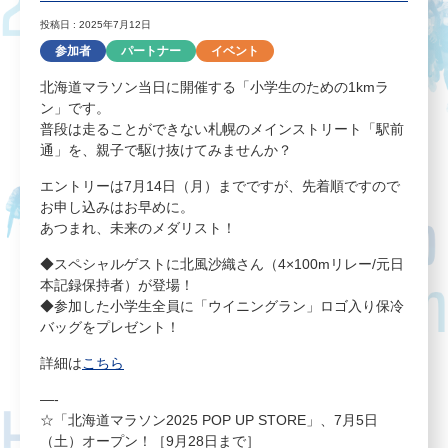
投稿日 : 2025年7月12日
参加者
パートナー
イベント
北海道マラソン当日に開催する「小学生のための1kmラ
ン」です。
普段は走ることができない札幌のメインストリート「駅前
通」を、親子で駆け抜けてみませんか？
エントリーは7月14日（月）までですが、先着順ですので
お申し込みはお早めに。
あつまれ、未来のメダリスト！
◆スペシャルゲストに北風沙織さん（4×100mリレー/元日
本記録保持者）が登場！
◆参加した小学生全員に「ウイニングラン」ロゴ入り保冷
バッグをプレゼント！
詳細は
こちら
—-
☆「北海道マラソン2025 POP UP STORE」、7月5日
（土）オープン！［9月28日まで］